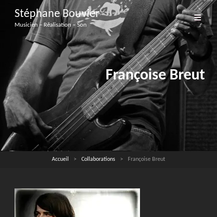
Stéphane Bouvier
Musicien – Réalisation – Son
Françoise Breut
Accueil
>
Collaborations
>
Françoise Breut