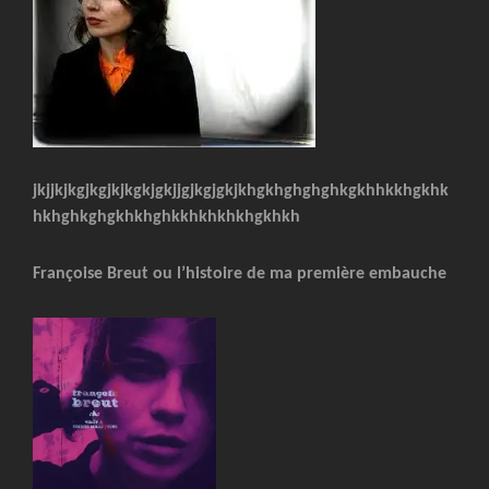
jkjjkjkgjkgjkjkgkjgkjjgjkgjgkjkhgkhghghghkgkhhkkhgkhk
hkhghkghgkhkhghkkhkhkhkhgkhkh
Françoise Breut ou l’histoire de ma première embauche