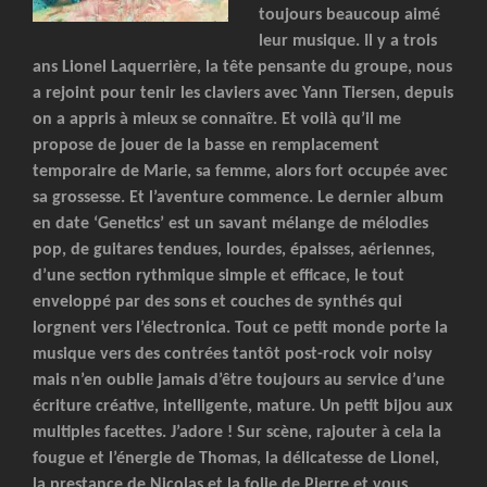
toujours beaucoup aimé
leur musique. Il y a trois
ans Lionel Laquerrière, la tête pensante du groupe, nous
a rejoint pour tenir les claviers avec Yann Tiersen, depuis
on a appris à mieux se connaître. Et voilà qu’il me
propose de jouer de la basse en remplacement
temporaire de Marie, sa femme, alors fort occupée avec
sa grossesse. Et l’aventure commence. Le dernier album
en date ‘Genetics’ est un savant mélange de mélodies
pop, de guitares tendues, lourdes, épaisses, aériennes,
d’une section rythmique simple et efficace, le tout
enveloppé par des sons et couches de synthés qui
lorgnent vers l’électronica. Tout ce petit monde porte la
musique vers des contrées tantôt post-rock voir noisy
mais n’en oublie jamais d’être toujours au service d’une
écriture créative, intelligente, mature. Un petit bijou aux
multiples facettes. J’adore ! Sur scène, rajouter à cela la
fougue et l’énergie de Thomas, la délicatesse de Lionel,
la prestance de Nicolas et la folie de Pierre et vous