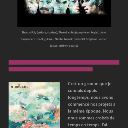
Thomas Poly (guitare, claviers), Pierre Lambla (saxophones, bugle), Lionel
Laquerrière (chant, guitare), Nicolas Jaumain (batterie), Stéphane Bouvier
(basse, clarinette basse)
jsfhjasljfhjadhfljhaljdfhjladhljfhadhfljhaljdhflhaljdfhljahdl
jfhlajdhlfjhadlfhljdahljfhadjhfljhadjlfhljadlfj
C’est un groupe que je
connais depuis
longtemps, nous avons
commencé nos projets à
la même époque. Nous
nous sommes croisés de
temps en temps. J’ai