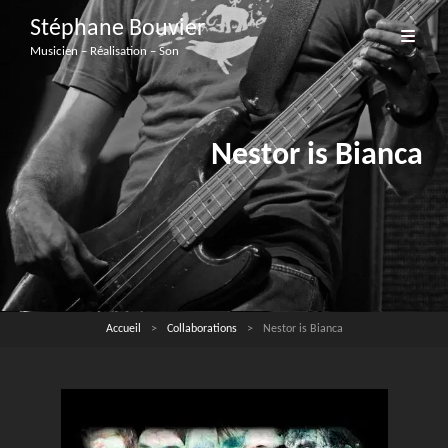
Stéphane Bouvier
Musicien – Réalisation – Son
Nestor is Bianca
Accueil
>
Collaborations
>
Nestor is Bianca