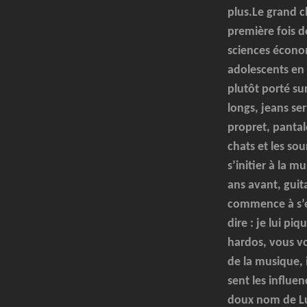
plus.Le grand c
première fois d
sciences économi
adolescents en 
plutôt porté su
longs, jeans ser
propret, pantal
chats et les s
s’initier à la 
ans avant, guit
commence à s’éc
dire : je lui p
hardos, vous vo
de la musique, 
sent les influe
doux nom de Luc