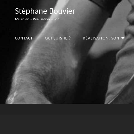
Stéphane Bouvier
Musicien – Réalisation – Son
CONTACT
QUI SUIS-JE ?
RÉALISATION, SON