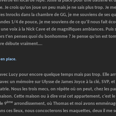
vertie en local de répé. Juste la place pour une batterie et 
. Je crois qu’on joue un peu mais je ne sais plus trop. Je m
es Inrocks dans la chambre de GG, je me souviens de ses qu
ndes 1/4 de pouce, je me souviens de ce qu’il nous fait écou
une voix à la Nick Cave et de magnifiques ambiances. Puis 
lors t’en penses quoi du bonhomme ? Je pense qu’on est tom
ure débute vraiment….
 en place.
avec Lucy pour encore quelque temps mais pas trop. Elle arrê
, avec un mémoire sur Ulysse de James Joyce à la clé, SVP, et
atrie. Nous les trois mecs, on répète où on peut, chez les p
maison. Cette maison ou à dire vrai cet appartement, c’est le
ème
le 9
arrondissement, où Thomas et moi avons emménag
ans ces lieux, nous concocterons les maquettes, deux il me 