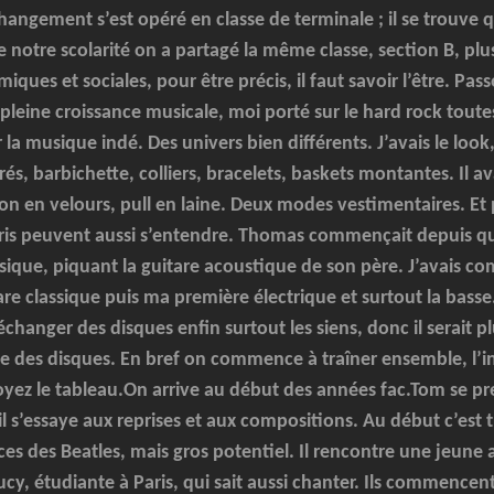
hangement s’est opéré en classe de terminale ; il se trouve 
e notre scolarité on a partagé la même classe, section B, pl
ques et sociales, pour être précis, il faut savoir l’être. Pas
pleine croissance musicale, moi porté sur le hard rock toute
r la musique indé. Des univers bien différents. J’avais le loo
rés, barbichette, colliers, bracelets, baskets montantes. Il ava
on en velours, pull en laine. Deux modes vestimentaires. Et 
ouris peuvent aussi s’entendre. Thomas commençait depuis 
musique, piquant la guitare acoustique de son père. J’avais c
are classique puis ma première électrique et surtout la basse
hanger des disques enfin surtout les siens, donc il serait pl
ique des disques. En bref on commence à traîner ensemble, l’in
yez le tableau.On arrive au début des années fac.Tom se pr
il s’essaye aux reprises et aux compositions. Au début c’est 
nces des Beatles, mais gros potentiel. Il rencontre une jeune 
y, étudiante à Paris, qui sait aussi chanter. Ils commencen