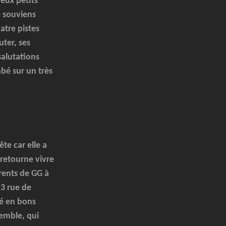
deux petits
e souviens
atre pistes
ter, ses
salutations
bé sur un très
te car elle a
 retourne vivre
arents de GG à
 3 rue de
é en bons
semble, qui