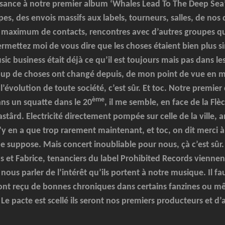
sance à notre premier album ‘Whales Lead To The Deep Se
pes, des envois massifs aux labels, tourneurs, salles, de nos
 maximum de contacts, rencontres avec d’autres groupes q
mettez moi de vous dire que les choses étaient bien plus s
sic business était déjà ce qu’il est toujours mais pas dans 
up de choses ont changé depuis, de mon point de vue en ma
l’évolution de toute société, c’est sûr. Et toc. Notre premier
ème
ans un squatte dans le 20
, il me semble, en face de la Flè
stârd. Electricité directement pompée sur celle de la ville,
’y en a que trop rarement maintenant, et toc, on dit merci à 
e suppose. Mais concert inoubliable pour nous, çà c’est sûr. 
s et Fabrice, tenanciers du label Prohibited Records viennen
nous parler de l’intérêt qu’ils portent à notre musique. Il fa
ont reçu de bonnes chroniques dans certains fanzines ou 
Le pacte est scellé ils seront nos premiers producteurs et d’ai