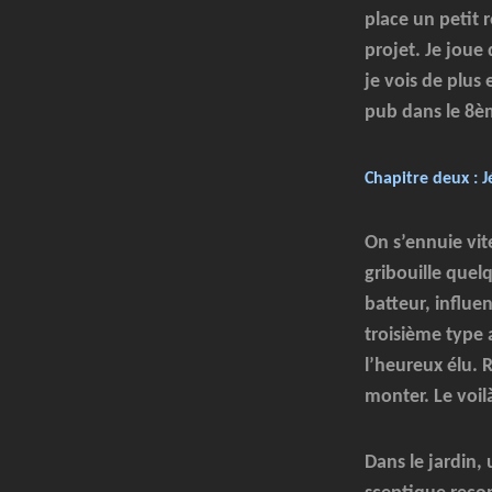
place un petit r
projet. Je joue
je vois de plus
pub dans le 8èm
Chapitre deux : 
On s’ennuie vit
gribouille que
batteur, influe
troisième type 
l’heureux élu. R
monter. Le voil
Dans le jardin,