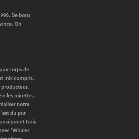
 1996. De bons
vince. On
aux corps de
et mix compris.
u producteur,
in les mirettes,
éaliser notre
C’est du pur
conséquent trois
s avec ‘Whales