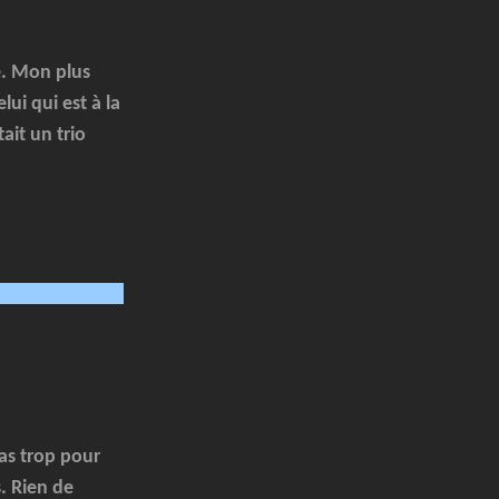
e. Mon plus
ui qui est à la
ait un trio
lkljlkjlkjlmn,m,mj
pas trop pour
s. Rien de