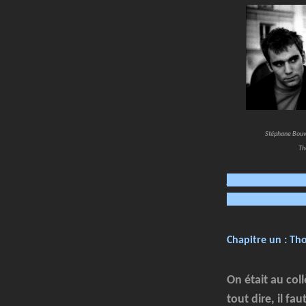
Stéphane Bouvi
Th
jhjhljjlhljhlkljkl
hhjhjhjhjjjkjkj
Chapitre un : Th
On était au col
tout dire, il f