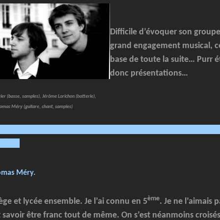
Difficile d’évoquer son group
grand engagement musical, cel
base de toute la suite… Purr ét
donc présentations…
er (basse, samples), Jérôme Lorichon (batterie),
omas Méry (guitare, chant, samples)
jlkjkljlkjlkjlkjkljlkjlkjlkjlkjlkjlkjkjlklkjlklkjlklkjlkjlkkljkljlkjlkj
kjkhjh
omas Méry.
ème
lège et lycée ensemble. Je l’ai connu en 5
. Je ne l’aimais 
aut savoir être franc tout de même. On s’est néanmoins croisé