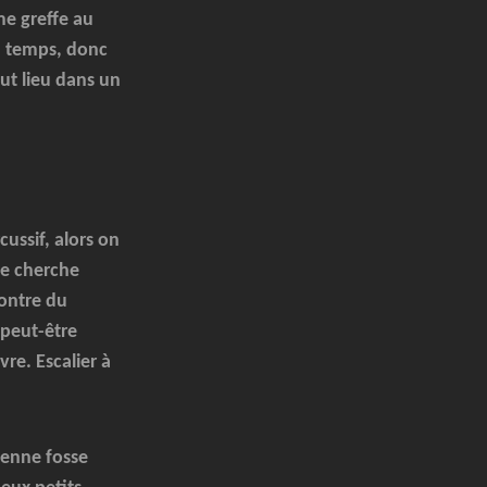
 me greffe au
u temps, donc
ut lieu dans un
cussif, alors on
pe cherche
contre du
 peut-être
vre. Escalier à
ienne fosse