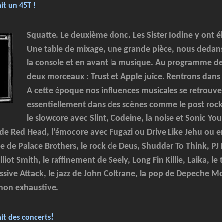
ait un 45T !
Squatte. Le deuxième donc. Les Sister Iodine y ont é
Une table de mixage, une grande pièce, nous dedans
la console et en avant la musique. Au programme des
deux morceaux : Trust et Apple juice. Rentrons dans l
A cette époque nos influences musicales se retrouve
essentiellement dans des scènes comme le post rock 
le slowcore avec Slint, Codeine, la noise et Sonic Y
de Red Head, l’émocore avec Fugazi ou Drive Like Jehu ou e
rée de Palace Brothers, le rock de Deus, Shudder To Think, PJ 
liot Smith, le raffinement de Seely, Long Fin Killie, Laika, le
sive Attack, le jazz de John Coltrane, la pop de Depeche Mo
non exhaustive.
!
ait des concer
ts