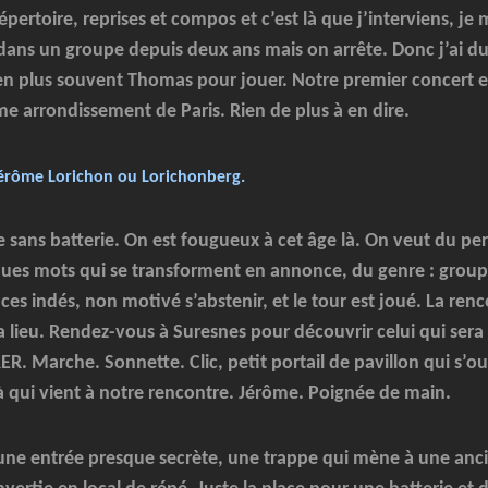
épertoire, reprises et compos et c’est là que j’interviens, je
 dans un groupe depuis deux ans mais on arrête. Donc j’ai d
 en plus souvent Thomas pour jouer. Notre premier concert e
e arrondissement de Paris. Rien de plus à en dire.
Jérôme Lorichon ou Lorichonberg.
e sans batterie. On est fougueux à cet âge là. On veut du per
lques mots qui se transforment en annonce, du genre : grou
nces indés, non motivé s’abstenir, et le tour est joué. La ren
a lieu. Rendez-vous à Suresnes pour découvrir celui qui sera
ER. Marche. Sonnette. Clic, petit portail de pavillon qui s’ou
à qui vient à notre rencontre. Jérôme. Poignée de main.
 une entrée presque secrète, une trappe qui mène à une anc