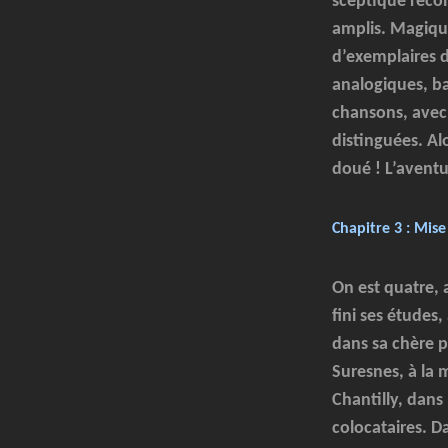
sceptique recon
amplis. Magique
d’exemplaires d
analogiques, ba
chansons, avec 
distinguées. A
doué ! L’avent
Chapitre 3 : Mise
On est quatre, 
fini ses études
dans sa chère p
Suresnes, à la 
Chantilly, dans 
colocataires. D