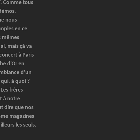
a’. Comme tous
 démos,
ue nous
imples en ce
les mêmes
l, mais çà va
 concert à Paris
che d’Or en
 ambiance d’un
qui, à quoi ?
Les frères
t à notre
ut dire que nos
même magazines
lleurs les seuls.