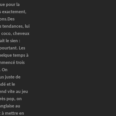
que pour la
us exactement,
sons.Des
s tendances, lui
k, coco, cheveux
it le sien :
pourtant. Les
quelque temps à
ommencé trois
. On
us juste de
dé et le
end vite au jeu
très pop, on
anglaise au
t à mettre en