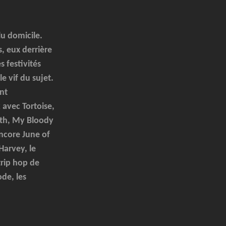
lu domicile.
, eux derrière
 festivités
e vif du sujet.
nt
avec Tortoise,
outh, My Bloody
ncore June of
Harvey, le
 trip hop de
de, les