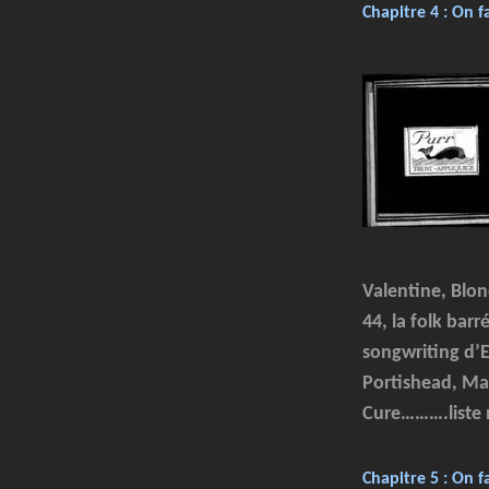
Chapitre 4 : On f
Valentine, Blon
44, la folk bar
songwriting d’El
Portishead, Mas
Cure……….liste 
Chapitre 5 : On f