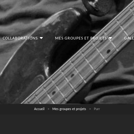
COLLABORATIONS
MES GROUPES ET PROJETS
GALE
Accueil
>
Mes groupes et projets
>
Purr