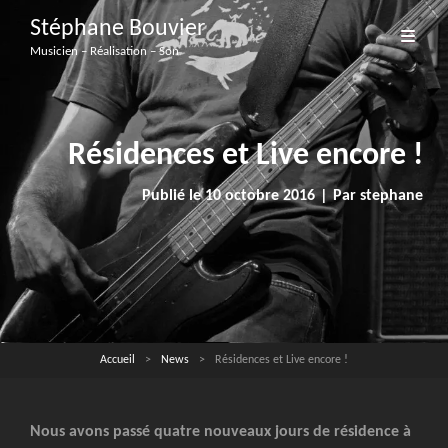
Stéphane Bouvier
Musicien – Réalisation – Son
Résidences et Live encore !
Byline
Publié le
10 octobre 2016
|
Par
stephane
Accueil
>
News
>
Résidences et Live encore !
Nous avons passé quatre nouveaux jours de résidence à