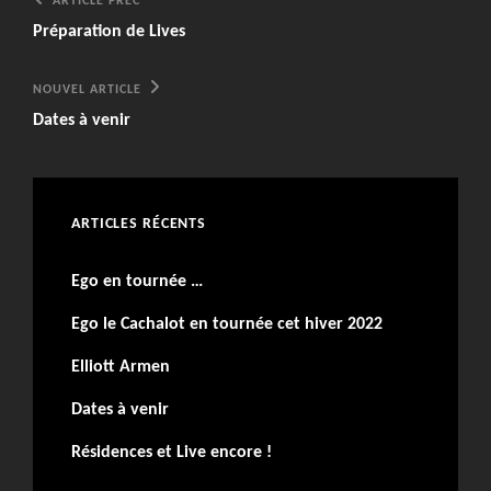
Navigation
Article
ARTICLE PRÉC
Précédent
de
Préparation de Lives
l’article
Nouvel
NOUVEL ARTICLE
article
Dates à venir
ARTICLES RÉCENTS
Ego en tournée …
Ego le Cachalot en tournée cet hiver 2022
Elliott Armen
Dates à venir
Résidences et Live encore !